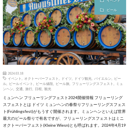
イベント
イ
ビール
ツ
ビ
ー
ル
2024.03.18
イベント
,
オクトーバーフェスト
,
ドイツ
,
ドイツ観光
,
バイエルン
,
ビー
ル
,
ビールイベント
,
ビール値段
,
ビール旅
,
フリューリングスフェスト
,
ミュ
バ
ンヘン
,
交通
,
旅行
,
日程
,
観光
ミュンヘン フリューリングフェスト2024開催情報 フリューリング
ン
ド
スフェストとは ドイツ ミュンヘンの春祭りフリューリングスフェス
ト(Frühlingsfest)がもうすぐ開催されます。ミュンヘンといえば世界
ベ
イ
最大のビール祭りで有名ですが、フリューリングスフェストはミニ
オクトーバーフェスト(Kleine Wiesn)とも呼ばれます。2024年4月19