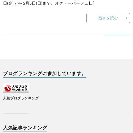
日(金) から5月5日(日)まで、オクトーバーフェ […]
ル
ツ
続きを読む
ク
観
光
ド
イ
お
ブログランキングに参加しています。
ツ
問
人気ブログランキング
情
い
報
合
人気記事ランキング