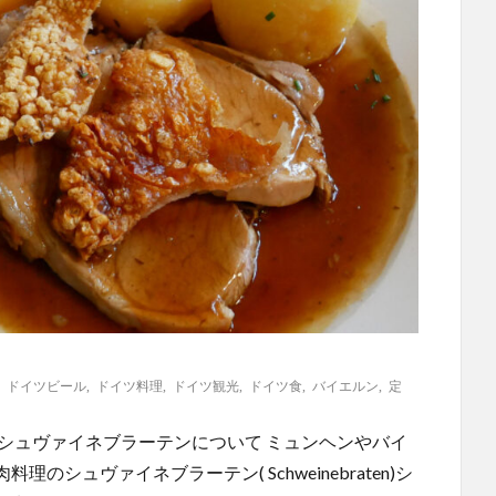
,
ドイツビール
,
ドイツ料理
,
ドイツ観光
,
ドイツ食
,
バイエルン
,
定
シュヴァイネブラーテンについて ミュンヘンやバイ
シュヴァイネブラーテン( Schweinebraten)シ