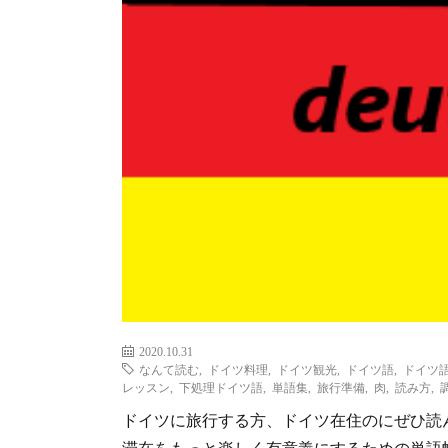
2020.10.31
なんて読む
,
ドイツ料理
,
ドイツ観光
,
ドイツ語
,
ドイツ
レッスン
,
下処理ドイツ語
,
単語集
,
旅行準備
,
肉
,
読み方
,
ドイツに旅行する方、ドイツ在住のにぜひ読
滞在をもっと楽しく有意義にするための単語