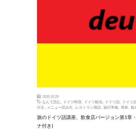
2020.10.29
なんて読む
,
ドイツ料理
,
ドイツ観光
,
ドイツ語
,
ドイツ
付き
,
メニュー読み方
,
レストラン用語
,
旅行準備
,
簡単
,
観
旅のドイツ語講座、飲食店バージョン第1章
ナ付き)