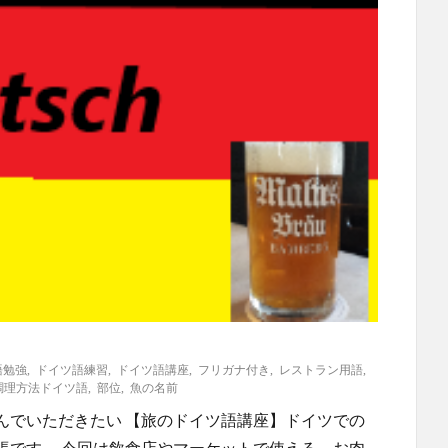
語勉強
,
ドイツ語練習
,
ドイツ語講座
,
フリガナ付き
,
レストラン用語
,
調理方法ドイツ語
,
部位
,
魚の名前
んでいただきたい 【旅のドイツ語講座】ドイツでの
帳です。 今回は飲食店やマーケットで使える、お肉