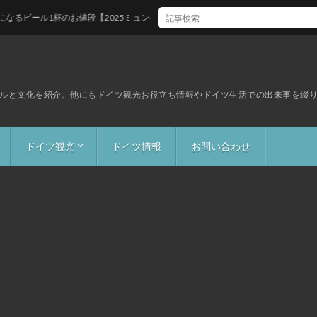
1杯のお値段【2025ミュンヘン】
ルと文化を紹介。他にもドイツ観光お役立ち情報やドイツ生活での出来事を綴
ドイツ観光
ドイツ情報
お問い合わせ
イベント
グルメ・名物
ドイツお土産
旅のドイツ語講座