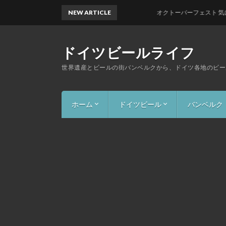
NEW ARTICLE
オクトーバーフェスト 気になるビール
ドイツビールライフ
世界遺産とビールの街バンベルクから、ドイツ各地のビー
ホーム
ドイツビール
バンベルク
このサイトについて
プライバシーポリシー
気まま醸造所巡り・ぶらり旅
テーマ研究
バンベルク・フランケン
ビール
クラフトビール