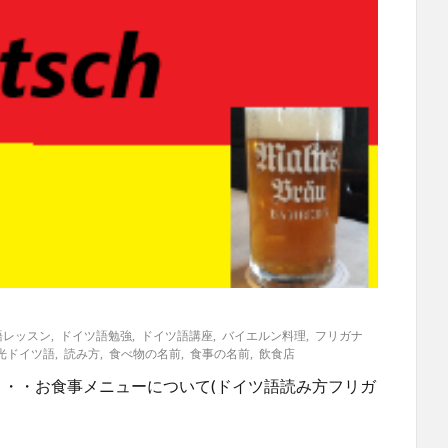
語レッスン
,
ドイツ語勉強
,
ドイツ語講座
,
バイエルン料理
,
フリガナ
光ドイツ語
,
読み方
,
食べ物の名前
,
食事の名前
,
飲食店
・・・お食事メニューについて(ドイツ語読み方フリガ