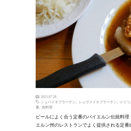
2023.07.28
シュバイネブラーテン
,
シュヴァイネブラーテン
,
ドイツ
番
,
肉料理
ビールによく合う定番のバイエルン伝統料理 
エルン州のレストランでよく提供される定番肉料理の